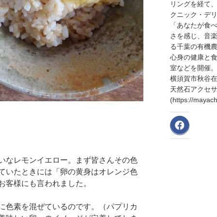
リングを経て
クニック・デリ
「あなたが食
さを感じ、音
る千葉の有機
心身の健康と
室などを開催
横須賀市秋谷
天然石アクセサリ
(https://may
いなレモンイエロー。まず皆さんその色
ていたときには「卵の黄身はオレンジ色
お客様にも言われました。
に色素を混ぜているのです。（パプリカ