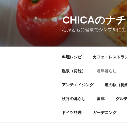
CHICAの
心身ともに健康でシンプルに生
料理レシピ
カフェ・レストラ
温泉（房総）
君津暮らし
アンチエイジング
道の駅（房
秋谷の暮らし
富津
グル
ドイツ料理
ガーデニング