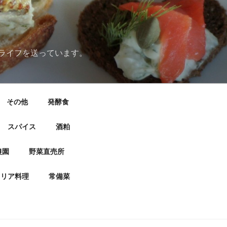
ライフを送っています。
その他
発酵食
スパイス
酒粕
農園
野菜直売所
タリア料理
常備菜