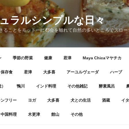
ナチュラルシンプルな日々
きることをモットーに都会を離れて自然の多いところでスロー
ン
季節の野菜
健康
君津
Maya Chicaマヤチカ
保存食
君津
大多喜
アーユルヴェーダ
ハーブ
総）
鴨川
インド料理
その他雑記
酵素風呂
テンフリー
ヨガ
大多喜
犬との生活
酒蔵
イ
中国料理
木更津
館山
その他