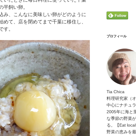
の平飼い卵。
込み、こんなに美味しい卵がどのように
始めて、店を閉めてまで千葉に移住し、
です。
プロフィール
Tia Chica
料理研究家（
中心にナチュ
2005年に海
な季節の野菜
る。【Eat loca
野菜の恵みを