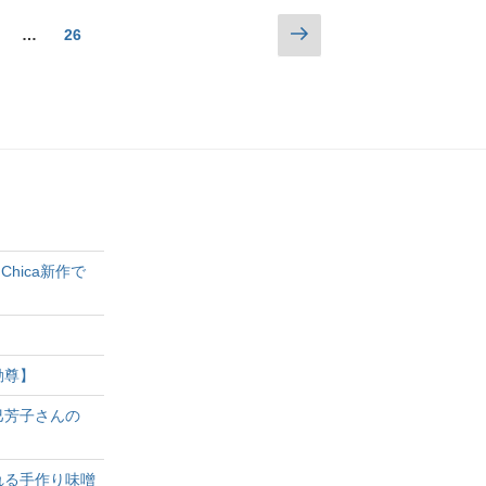
…
26
hica新作で
動尊】
巳芳子さんの
れる手作り味噌