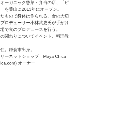
、オーガニック惣菜・弁当の店、「ピ
」を葉山に2013年にオープン。
べたもので身体は作られる」食の大切
楽プロデューサー小林武史氏が手がけ
農場で食のプロデュースを行う。
食の関わりについてイベント、料理教
。
在住。鎌倉市出身。
ーネットショップ Maya Chica
achica.com) オーナー