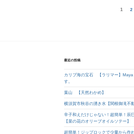
1
2
最近の投稿
カリブ海の宝石 【ラリマー】Maya C
す。
葉山 【天然わかめ】
横須賀市秋谷の湧き水【関根御滝不
辛子和えだけじゃない！超簡単！辰
【菜の花のオリーブオイルソテー】
超簡単！ジップロックで少量から作