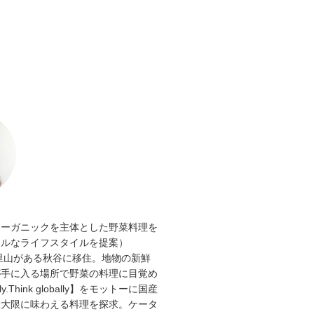
オーガニックを主体とした野菜料理を
ラルなライフスタイルを提案）
と里山がある秋谷に移住。地物の新鮮
が手に入る場所で野菜の料理に目覚め
lly.Think globally】をモットーに国産
最大限に味わえる料理を探求。ケータ