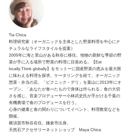
Tia Chica
料理研究家（オーガニックを主体とした野菜料理を中心にナ
チュラルなライフスタイルを提案）
2005年に海と里山がある秋谷に移住。地物の新鮮な季節の野
菜が手に入る場所で野菜の料理に目覚める。【Eat
locally.Think globally】をモットーに国産野菜の恵みを最大限
に味わえる料理を探求。ケータリングを経て、オーガニック
惣菜・弁当の店、「ピクニック・デリ」を葉山に2013年にオ
ープン。「あなたが食べたもので身体は作られる」食の大切
さを感じ、音楽プロデューサー小林武史氏が手がける千葉の
有機農場で食のプロデュースを行う。
心身の健康と食の関わりについてイベント、料理教室などを
開催。
横須賀市秋谷在住。鎌倉市出身。
天然石アクセサリーネットショップ Maya Chica