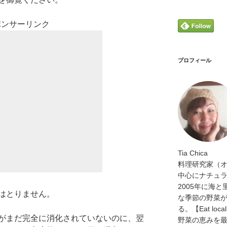
ポンサーリンク
プロフィール
Tia Chica
料理研究家（
中心にナチュ
2005年に海
はとりません。
な季節の野菜
る。【Eat loca
がまだ完全に消化されていないのに、翌
野菜の恵みを