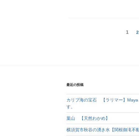
1
2
最近の投稿
カリブ海の宝石 【ラリマー】Maya C
す。
葉山 【天然わかめ】
横須賀市秋谷の湧き水【関根御滝不