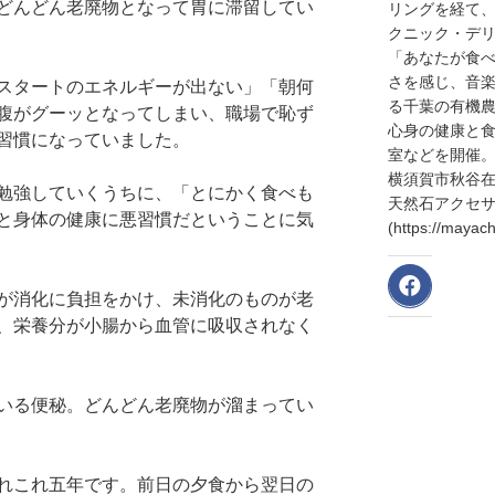
どんどん老廃物となって胃に滞留してい
リングを経て
クニック・デリ
「あなたが食
さを感じ、音
スタートのエネルギーが出ない」「朝何
る千葉の有機
腹がグーッとなってしまい、職場で恥ず
心身の健康と
習慣になっていました。
室などを開催
横須賀市秋谷
勉強していくうちに、「とにかく食べも
天然石アクセサリ
と身体の健康に悪習慣だということに気
(https://may
が消化に負担をかけ、未消化のものが老
、栄養分が小腸から血管に吸収されなく
いる便秘。どんどん老廃物が溜まってい
れこれ五年です。前日の夕食から翌日の