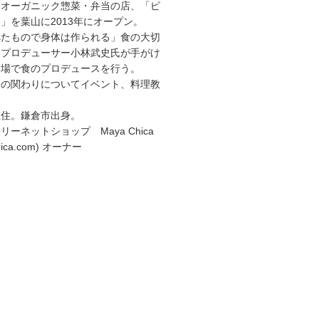
、オーガニック惣菜・弁当の店、「ピ
」を葉山に2013年にオープン。
べたもので身体は作られる」食の大切
楽プロデューサー小林武史氏が手がけ
農場で食のプロデュースを行う。
食の関わりについてイベント、料理教
。
在住。鎌倉市出身。
ーネットショップ Maya Chica
achica.com) オーナー