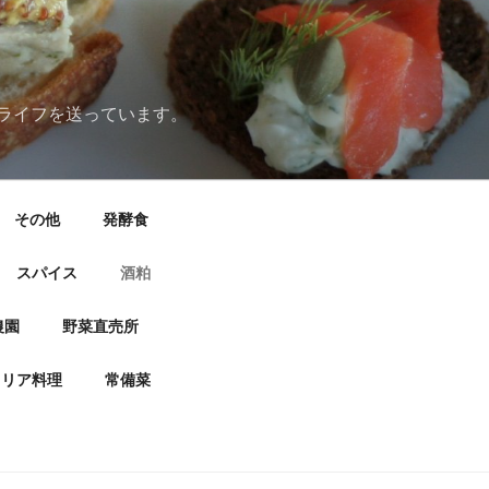
ライフを送っています。
その他
発酵食
スパイス
酒粕
農園
野菜直売所
タリア料理
常備菜