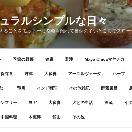
ナチュラルシンプルな日々
きることをモットーに都会を離れて自然の多いところでスロー
ン
季節の野菜
健康
君津
Maya Chicaマヤチカ
保存食
君津
大多喜
アーユルヴェーダ
ハーブ
総）
鴨川
インド料理
その他雑記
酵素風呂
テンフリー
ヨガ
大多喜
犬との生活
酒蔵
イ
中国料理
木更津
館山
その他