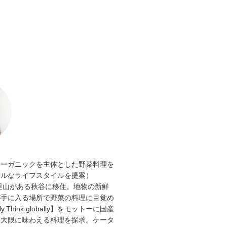
オーガニックを主体とした野菜料理を
ラルなライフスタイルを提案）
と里山がある秋谷に移住。地物の新鮮
が手に入る場所で野菜の料理に目覚め
lly.Think globally】をモットーに国産
最大限に味わえる料理を探求。ケータ