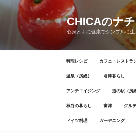
CHICAの
心身ともに健康でシンプルに生
料理レシピ
カフェ・レストラ
温泉（房総）
君津暮らし
アンチエイジング
道の駅（房
秋谷の暮らし
富津
グル
ドイツ料理
ガーデニング