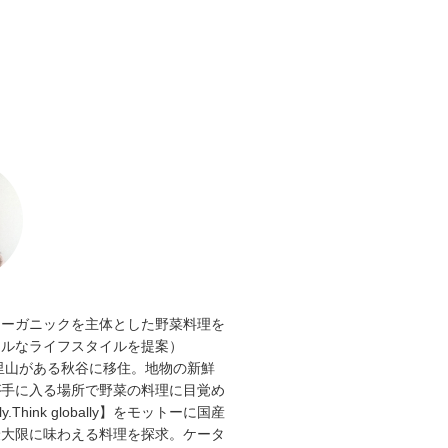
オーガニックを主体とした野菜料理を
ラルなライフスタイルを提案）
と里山がある秋谷に移住。地物の新鮮
が手に入る場所で野菜の料理に目覚め
lly.Think globally】をモットーに国産
最大限に味わえる料理を探求。ケータ