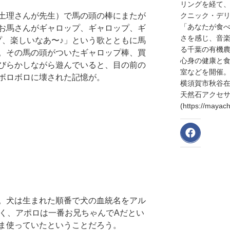
リングを経て
クニック・デリ
土理さんが先生）で馬の頭の棒にまたが
「あなたが食
お馬さんがギャロップ、ギャロップ、ギ
さを感じ、音
プ、楽しいなあ〜♪」という歌とともに馬
る千葉の有機
。その馬の頭がついたギャロップ棒、買
心身の健康と
びらかしながら遊んでいると、目の前の
室などを開催
ボロボロに壊された記憶が。
横須賀市秋谷
天然石アクセサリ
(https://may
。犬は生まれた順番で犬の血統名をアル
しく、アポロは一番お兄ちゃんでAだとい
ま使っていたということだろう。