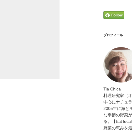
プロフィール
Tia Chica
料理研究家（
中心にナチュ
2005年に海
な季節の野菜
る。【Eat loca
野菜の恵みを