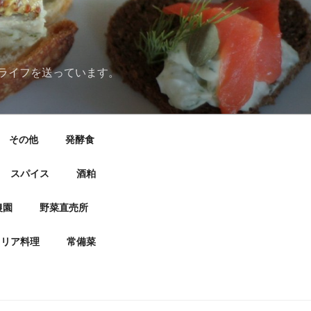
ライフを送っています。
その他
発酵食
スパイス
酒粕
農園
野菜直売所
タリア料理
常備菜