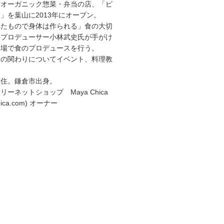
、オーガニック惣菜・弁当の店、「ピ
」を葉山に2013年にオープン。
べたもので身体は作られる」食の大切
楽プロデューサー小林武史氏が手がけ
農場で食のプロデュースを行う。
食の関わりについてイベント、料理教
。
在住。鎌倉市出身。
ーネットショップ Maya Chica
achica.com) オーナー