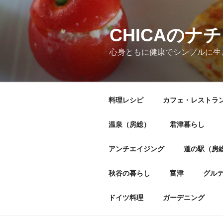
CHICAの
心身ともに健康でシンプルに生
料理レシピ
カフェ・レストラ
温泉（房総）
君津暮らし
アンチエイジング
道の駅（房
秋谷の暮らし
富津
グル
ドイツ料理
ガーデニング