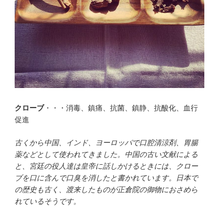
クローブ
・・・消毒、鎮痛、抗菌、鎮静、抗酸化、血行
促進
古くから中国、インド、ヨーロッパで口腔清涼剤、胃腸
薬などとして使われてきました。中国の古い文献による
と、宮廷の役人達は皇帝に話しかけるときには、クロー
ブを口に含んで口臭を消したと書かれています。日本で
の歴史も古く、渡来したものが正倉院の御物におさめら
れているそうです。