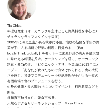
Tia Chica
料理研究家（オーガニックを主体とした野菜料理を中心にナ
チュラルなライフスタイルを提案）
2005年に海と里山がある秋谷に移住。地物の新鮮な季節の野
菜が手に入る場所で野菜の料理に目覚める。【Eat
locally.Think globally】をモットーに国産野菜の恵みを最大限
に味わえる料理を探求。ケータリングを経て、オーガニック
惣菜・弁当の店、「ピクニック・デリ」を葉山に2013年にオ
ープン。「あなたが食べたもので身体は作られる」食の大切
さを感じ、音楽プロデューサー小林武史氏が手がける千葉の
有機農場で食のプロデュースを行う。
心身の健康と食の関わりについてイベント、料理教室などを
開催。
横須賀市秋谷在住。鎌倉市出身。
天然石アクセサリーネットショップ Maya Chica