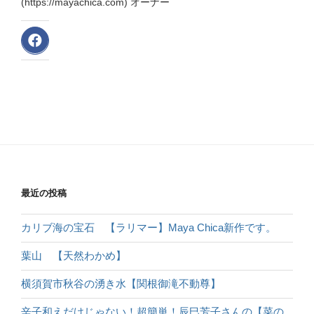
(https://mayachica.com) オーナー
最近の投稿
カリブ海の宝石 【ラリマー】Maya Chica新作です。
葉山 【天然わかめ】
横須賀市秋谷の湧き水【関根御滝不動尊】
辛子和えだけじゃない！超簡単！辰巳芳子さんの【菜の