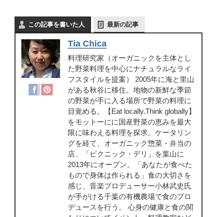
この記事を書いた人
最新の記事
Tia Chica
料理研究家（オーガニックを主体とし
た野菜料理を中心にナチュラルなライ
フスタイルを提案） 2005年に海と里山
がある秋谷に移住。地物の新鮮な季節
の野菜が手に入る場所で野菜の料理に
目覚める。【Eat locally.Think globally】
をモットーにに国産野菜の恵みを最大
限に味わえる料理を探求。ケータリン
グを経て、オーガニック惣菜・弁当の
店、「ピクニック・デリ」を葉山に
2013年にオープン。「あなたが食べた
もので身体は作られる」食の大切さを
感じ、音楽プロデューサー小林武史氏
が手がける千葉の有機農場で食のプロ
デュースを行う。 心身の健康と食の関