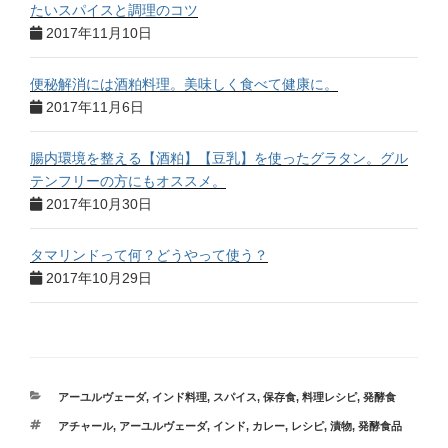
たいスパイスと調理のコツ
2017年11月10日
便秘解消には酒粕料理。美味しく食べて健康に。
2017年11月6日
腸内環境を整える【酒粕】【豆乳】を使ったグラタン。グル
テンフリーの方にもオススメ。
2017年10月30日
タマリンドって何？どうやって使う？
2017年10月29日
アーユルヴェーダ
,
インド料理
,
スパイス
,
保存食
,
料理レシピ
,
発酵食
アチャール
,
アーユルヴェーダ
,
インド
,
カレー
,
レシピ
,
漬物
,
発酵食品