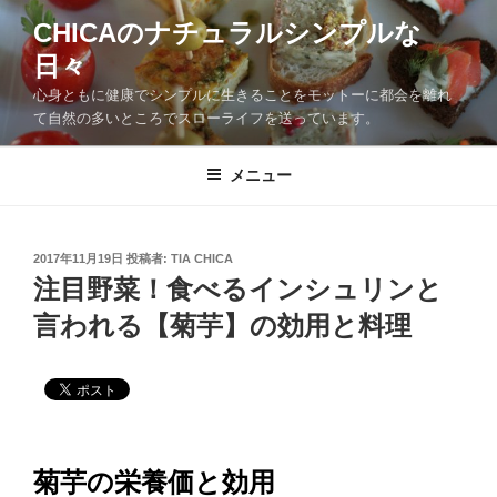
CHICAのナチュラルシンプルな
日々
心身ともに健康でシンプルに生きることをモットーに都会を離れ
て自然の多いところでスローライフを送っています。
メニュー
2017年11月19日
投稿者:
TIA CHICA
注目野菜！食べるインシュリンと
言われる【菊芋】の効用と料理
菊芋の栄養価と効用