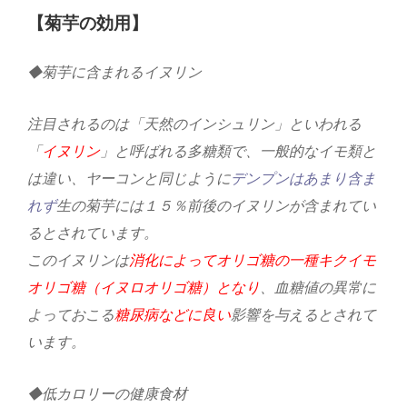
【菊芋の効用】
◆菊芋に含まれるイヌリン
注目されるのは「天然のインシュリン」といわれる
「
イヌリン
」と呼ばれる多糖類で、一般的なイモ類と
は違い、ヤーコンと同じように
デンプンはあまり含ま
れず
生の菊芋には１５％前後のイヌリンが含まれてい
るとされています。
このイヌリンは
消化によってオリゴ糖の一種キクイモ
オリゴ糖（イヌロオリゴ糖）となり
、血糖値の異常に
よっておこる
糖尿病などに良い
影響を与えるとされて
います。
◆低カロリーの健康食材