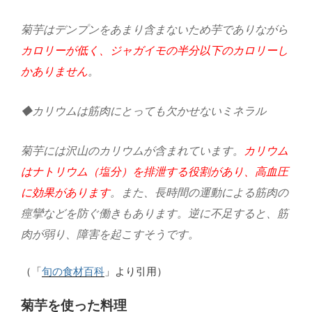
菊芋はデンプンをあまり含まないため芋でありながら
カロリーが低く、ジャガイモの半分以下のカロリーし
かありません
。
◆カリウムは筋肉にとっても欠かせないミネラル
菊芋には沢山のカリウムが含まれています。
カリウム
はナトリウム（塩分）を排泄する役割があり、高血圧
に効果があります
。また、長時間の運動による筋肉の
痙攣などを防ぐ働きもあります。逆に不足すると、筋
肉が弱り、障害を起こすそうです。
（「
旬の食材百科
」より引用）
菊芋を使った料理