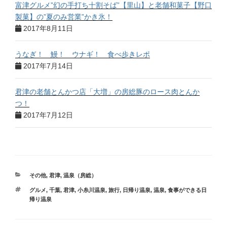
富津グルメ”幻の手打ち十割そば”【里山】と老舗和菓子【野口
製菓】の”夏のみ営業”かき氷！
2017年8月11日
うなぎ！ 鰻！ ウナギ！ 食べ歩きレポ
2017年7月14日
君津の老舗とんかつ店「大増」の房総豚のロース肉とんか
つ！
2017年7月12日
その他
,
君津
,
温泉（房総）
グルメ
,
千葉
,
君津
,
小糸川温泉
,
旅行
,
日帰り温泉
,
温泉
,
食事ができる日
帰り温泉