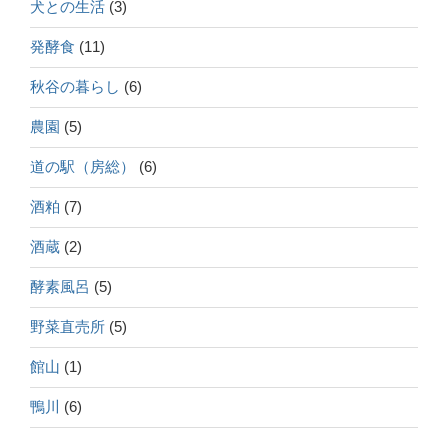
犬との生活
(3)
発酵食
(11)
秋谷の暮らし
(6)
農園
(5)
道の駅（房総）
(6)
酒粕
(7)
酒蔵
(2)
酵素風呂
(5)
野菜直売所
(5)
館山
(1)
鴨川
(6)