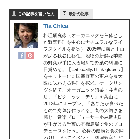
この記事を書いた人
最新の記事
Tia Chica
料理研究家（オーガニックを主体とし
た野菜料理を中心にナチュラルなライ
フスタイルを提案） 2005年に海と里山
がある秋谷に移住。地物の新鮮な季節
の野菜が手に入る場所で野菜の料理に
目覚める。【Eat locally.Think globally】
をモットーにに国産野菜の恵みを最大
限に味わえる料理を探求。ケータリン
グを経て、オーガニック惣菜・弁当の
店、「ピクニック・デリ」を葉山に
2013年にオープン。「あなたが食べた
もので身体は作られる」食の大切さを
感じ、音楽プロデューサー小林武史氏
が手がける千葉の有機農場で食のプロ
デュースを行う。 心身の健康と食の関
わりについてイベント、料理教室など