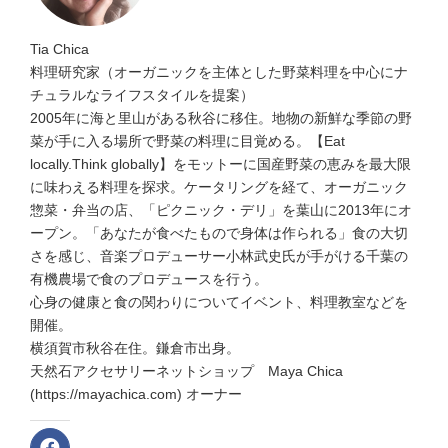
Tia Chica
料理研究家（オーガニックを主体とした野菜料理を中心にナ
チュラルなライフスタイルを提案）
2005年に海と里山がある秋谷に移住。地物の新鮮な季節の野
菜が手に入る場所で野菜の料理に目覚める。【Eat
locally.Think globally】をモットーに国産野菜の恵みを最大限
に味わえる料理を探求。ケータリングを経て、オーガニック
惣菜・弁当の店、「ピクニック・デリ」を葉山に2013年にオ
ープン。「あなたが食べたもので身体は作られる」食の大切
さを感じ、音楽プロデューサー小林武史氏が手がける千葉の
有機農場で食のプロデュースを行う。
心身の健康と食の関わりについてイベント、料理教室などを
開催。
横須賀市秋谷在住。鎌倉市出身。
天然石アクセサリーネットショップ Maya Chica
(https://mayachica.com) オーナー