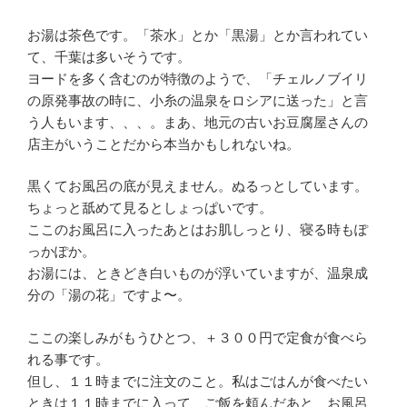
お湯は茶色です。「茶水」とか「黒湯」とか言われてい
て、千葉は多いそうです。
ヨードを多く含むのが特徴のようで、「チェルノブイリ
の原発事故の時に、小糸の温泉をロシアに送った」と言
う人もいます、、、。まあ、地元の古いお豆腐屋さんの
店主がいうことだから本当かもしれないね。
黒くてお風呂の底が見えません。ぬるっとしています。
ちょっと舐めて見るとしょっぱいです。
ここのお風呂に入ったあとはお肌しっとり、寝る時もぽ
っかぽか。
お湯には、ときどき白いものが浮いていますが、温泉成
分の「湯の花」ですよ〜。
ここの楽しみがもうひとつ、＋３００円で定食が食べら
れる事です。
但し、１１時までに注文のこと。私はごはんが食べたい
ときは１１時までに入って、ご飯を頼んだあと、お風呂