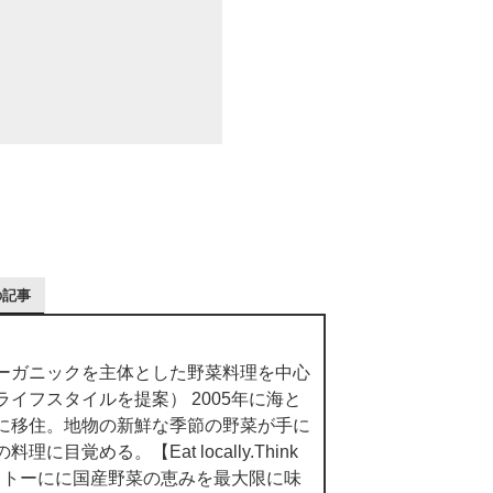
の記事
ーガニックを主体とした野菜料理を中心
イフスタイルを提案） 2005年に海と
に移住。地物の新鮮な季節の野菜が手に
に目覚める。【Eat locally.Think
】をモットーにに国産野菜の恵みを最大限に味