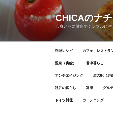
CHICAの
心身ともに健康でシンプルに生
料理レシピ
カフェ・レストラ
温泉（房総）
君津暮らし
アンチエイジング
道の駅（房
秋谷の暮らし
富津
グル
ドイツ料理
ガーデニング