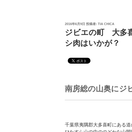
2016年6月9日
投稿者:
TIA CHICA
ジビエの町 大多
シ肉はいかが？
南房総の山奥にジ
千葉県夷隅郡大多喜町にある道
ひたすら山の中ののどかな山