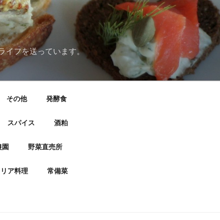
ライフを送っています。
その他
発酵食
スパイス
酒粕
農園
野菜直売所
タリア料理
常備菜