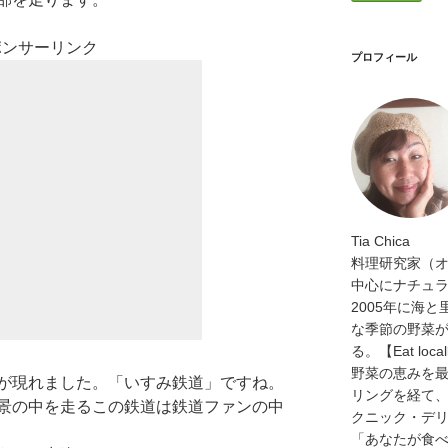
ポンサーリンク
プロフィール
Tia Chica
料理研究家（
中心にナチュ
2005年に海
な季節の野菜
る。【Eat loca
野菜の恵みを
が現れました。「いすみ鉄道」ですね。
リングを経て
景の中を走るこの鉄道は鉄道ファンの中
クニック・デリ
「あなたが食