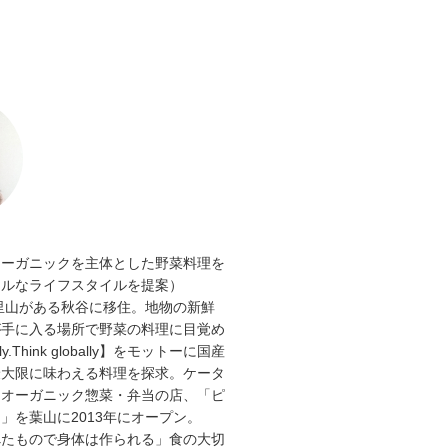
オーガニックを主体とした野菜料理を
ラルなライフスタイルを提案）
と里山がある秋谷に移住。地物の新鮮
が手に入る場所で野菜の料理に目覚め
lly.Think globally】をモットーに国産
最大限に味わえる料理を探求。ケータ
、オーガニック惣菜・弁当の店、「ピ
」を葉山に2013年にオープン。
べたもので身体は作られる」食の大切