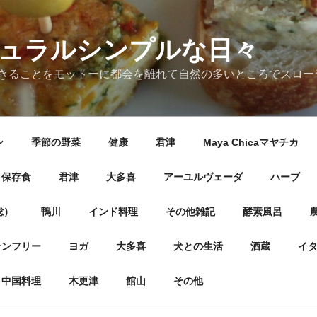
ナチュラルシンプルな日々
きることをモットーに都会を離れて自然の多いところでスロー
ン
季節の野菜
健康
君津
Maya Chicaマヤチカ
保存食
君津
大多喜
アーユルヴェーダ
ハーブ
総）
鴨川
インド料理
その他雑記
酵素風呂
テンフリー
ヨガ
大多喜
犬との生活
酒蔵
イ
中国料理
木更津
館山
その他