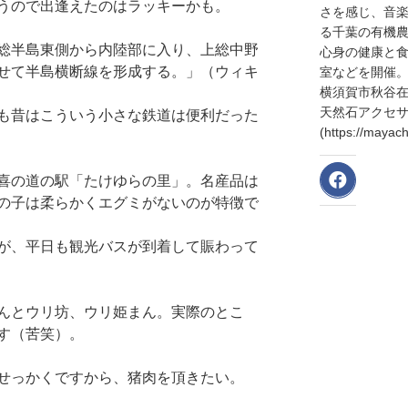
うので出逢えたのはラッキーかも。
さを感じ、音
る千葉の有機
総半島東側から内陸部に入り、上総中野
心身の健康と
せて半島横断線を形成する。」（ウィキ
室などを開催
横須賀市秋谷
天然石アクセサリ
も昔はこういう小さな鉄道は便利だった
(https://may
喜の道の駅「たけゆらの里」。名産品は
の子は柔らかくエグミがないのが特徴で
が、平日も観光バスが到着して賑わって
んとウリ坊、ウリ姫まん。実際のとこ
す（苦笑）。
せっかくですから、猪肉を頂きたい。