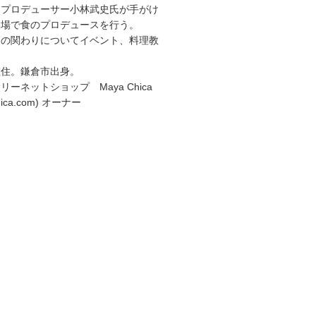
楽プロデューサー小林武史氏が手がけ
農場で食のプロデュースを行う。
食の関わりについてイベント、料理教
。
在住。鎌倉市出身。
ーネットショップ Maya Chica
achica.com) オーナー